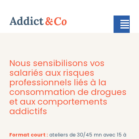
Passer
au
contenu
Tog
Nav
Accueil
Nous sensibilisons vos
Formation
salariés aux risques
professionnels liés à la
Sensibilisation
consommation de drogues
Autonomy
et aux comportements
addictifs
Qui sommes nous ?
Contact
Format court :
ateliers de 30/45 mn avec 15 à